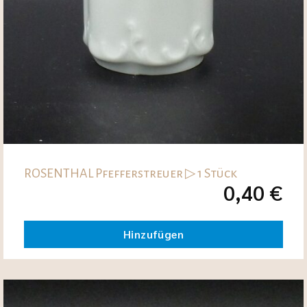
ROSENTHAL Pfefferstreuer ▷ 1 Stück
0,40
€
Hinzufügen