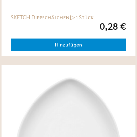
SKETCH Dippschälchen ▷ 1 Stück
0,28
€
Hinzufügen