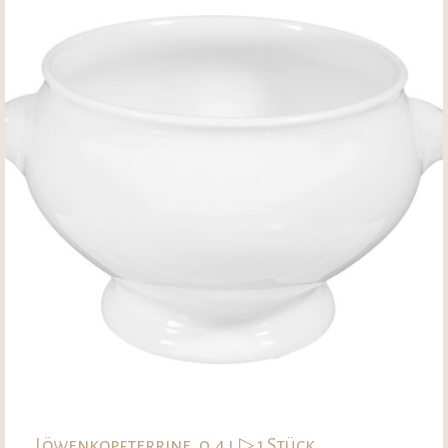
Löwenkopfterrine, 0,4 l ▷ 1 Stück