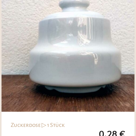
Zuckerdose ▷ 1 Stück
0,28
€