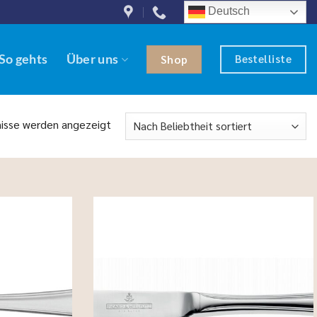
Deutsch
Bestelliste
So gehts
Über uns
Shop
Nach
nisse werden angezeigt
Beliebtheit
sortiert