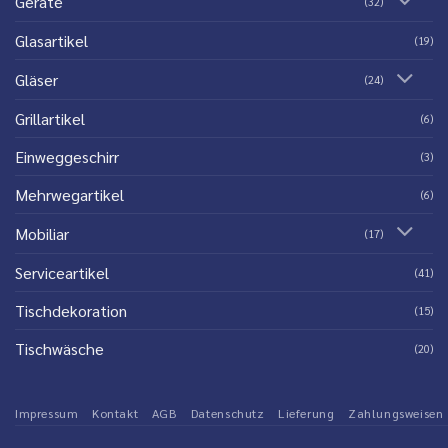
Geräte
(32)
Glasartikel
(19)
Gläser
(24)
Grillartikel
(6)
Einweggeschirr
(3)
Mehrwegartikel
(6)
Mobiliar
(17)
Serviceartikel
(41)
Tischdekoration
(15)
Tischwäsche
(20)
Impressum
Kontakt
AGB
Datenschutz
Lieferung
Zahlungsweisen