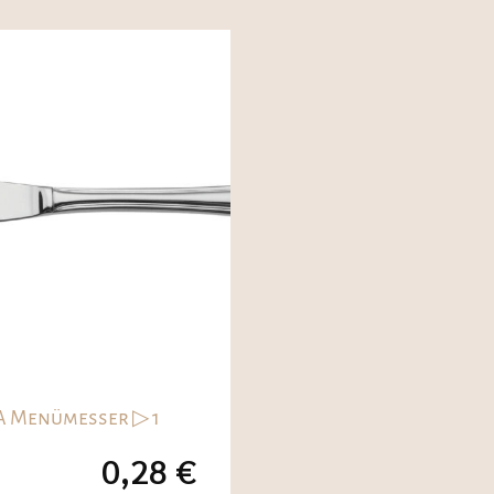
 Menümesser ▷ 1
0,28
€