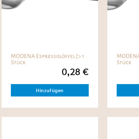
MODENA Espressolöffel ▷ 1
MODENA 
Stück
Stück
0,28
€
Hinzufügen