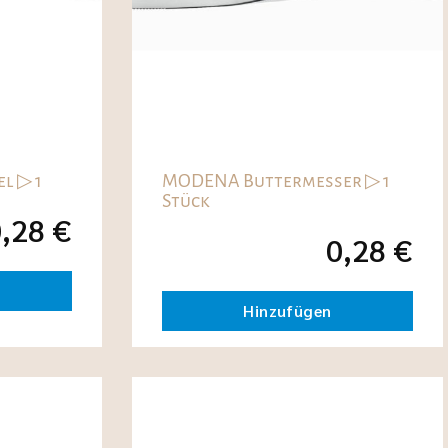
l ▷ 1
MODENA Buttermesser ▷ 1
Stück
0,28
€
0,28
€
Hinzufügen