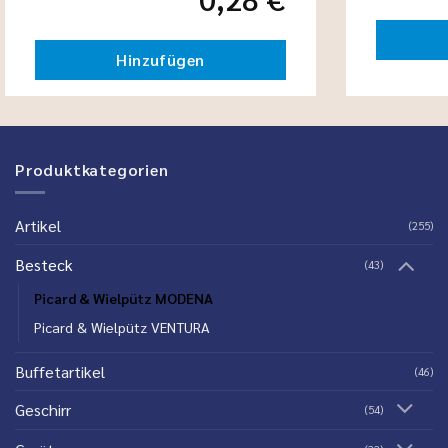
Hinzufügen
Produktkategorien
Artikel
(255)
Besteck
(43)
Picard & Wielpütz MODENA
Picard & Wielpütz VENTURA
Buffetartikel
(46)
Geschirr
(54)