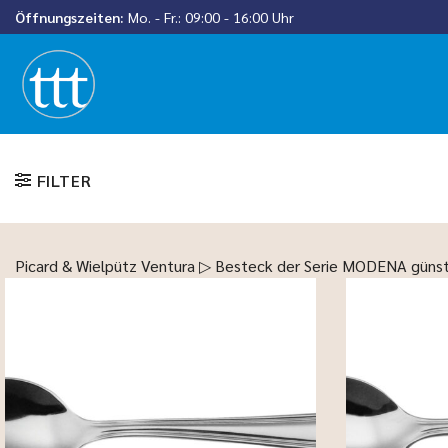
Zum
Öffnungszeiten:
Mo. - Fr.: 09:00 - 16:00 Uhr
Inhalt
springen
FILTER
Picard & Wielpütz Ventura ▷ Besteck der Serie MODENA günst