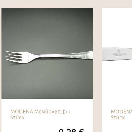
MODENA Menügabel ▷ 1
MODENA
Stück
Stück
0,28
€