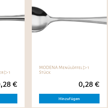
MODENA Menülöffel ▷ 1
r ▷ 1
Stück
0,28
€
0,28
€
Hinzufügen