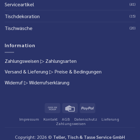
Serviceartikel
(41)
Tischdekoration
(15)
Tischwäsche
(20)
Information
Zahlungsweisen
▷ Zahlungsarten
Versand & Lieferung
▷ Preise & Bedingungen
Widerruf
▷ Widerrufserklärung
Cash
Credit
PayPal
on
Card
Impressum
Kontakt
AGB
Datenschutz
Lieferung
Pickup
Zahlungsweisen
Copyright: 2026 ©
Teller, Tisch & Tasse Service GmbH