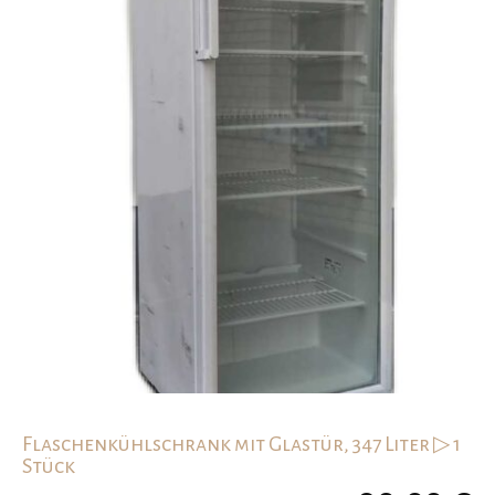
Flaschenkühlschrank mit Glastür, 347 Liter ▷ 1
Stück