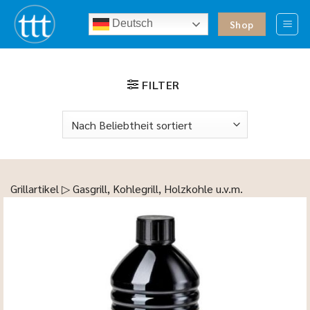
Zum
Deutsch
Inhalt
Shop
springen
FILTER
Grillartikel ▷ Gasgrill, Kohlegrill, Holzkohle u.v.m.