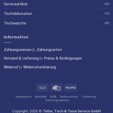
Serviceartikel
(41)
Tischdekoration
(15)
Tischwäsche
(20)
Information
Zahlungsweisen
▷ Zahlungsarten
Versand & Lieferung
▷ Preise & Bedingungen
Widerruf
▷ Widerrufserklärung
Cash
Credit
PayPal
on
Card
Impressum
Kontakt
AGB
Datenschutz
Lieferung
Pickup
Zahlungsweisen
Copyright: 2026 ©
Teller, Tisch & Tasse Service GmbH