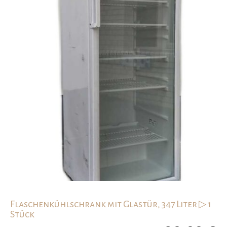
Flaschenkühlschrank mit Glastür, 347 Liter ▷ 1
Stück