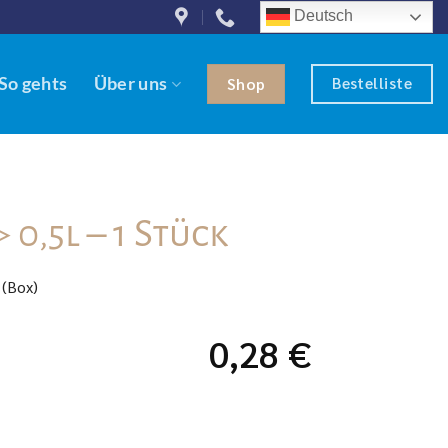
Deutsch
Bestelliste
So gehts
Über uns
Shop
 0,5l – 1 Stück
 (Box)
0,28
€
enge