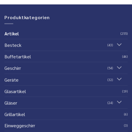
Produktkategorien
Artikel
(255)
Besteck
(43)
Buffetartikel
(46)
Geschirr
(54)
Geräte
(32)
Glasartikel
(19)
Gläser
(24)
Grillartikel
(6)
Einweggeschirr
(3)