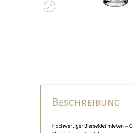
Beschreibung
Hochwertiger Bierseidel mieten – G