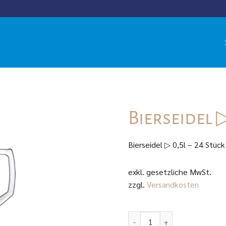
Bierseidel ▷
Bierseidel ▷ 0,5l – 24 Stück
exkl. gesetzliche MwSt.
zzgl.
Versandkosten
Bierseidel ▷ 0,5l - 1 Stück M