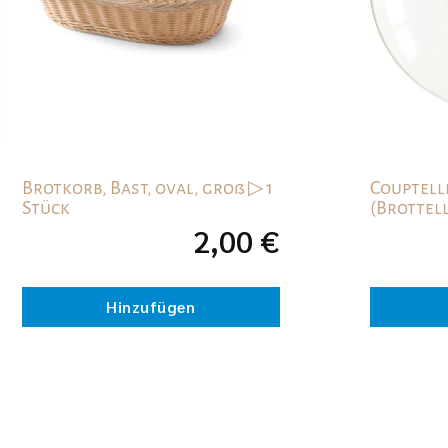
Brotkorb, Bast, oval, groß ▷ 1
Couptelle
Stück
(Brottell
2,00
€
Hinzufügen