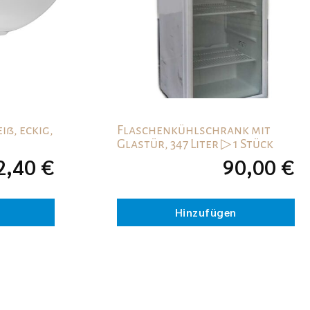
iß, eckig,
Flaschenkühlschrank mit
Glastür, 347 Liter ▷ 1 Stück
2,40
€
90,00
€
Hinzufügen