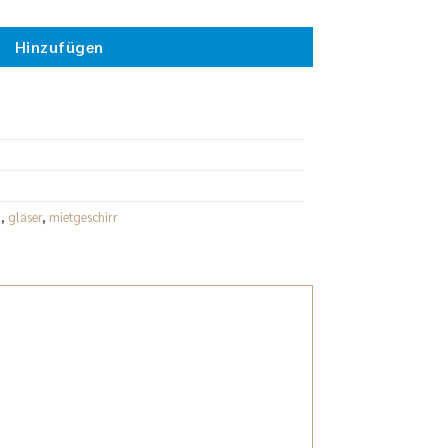
Hinzufügen
l
,
gläser
,
mietgeschirr