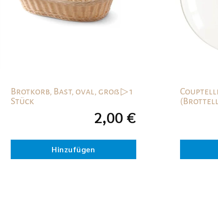
Brotkorb, Bast, oval, groß ▷ 1
Couptelle
Stück
(Brottell
2,00
€
Hinzufügen