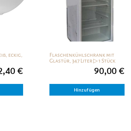
iß, eckig,
Flaschenkühlschrank mit
Glastür, 347 Liter ▷ 1 Stück
2,40
€
90,00
€
Hinzufügen