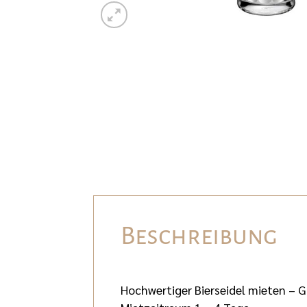
Beschreibung
Hochwertiger Bierseidel mieten – G