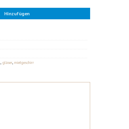
Hinzufügen
l
,
gläser
,
mietgeschirr