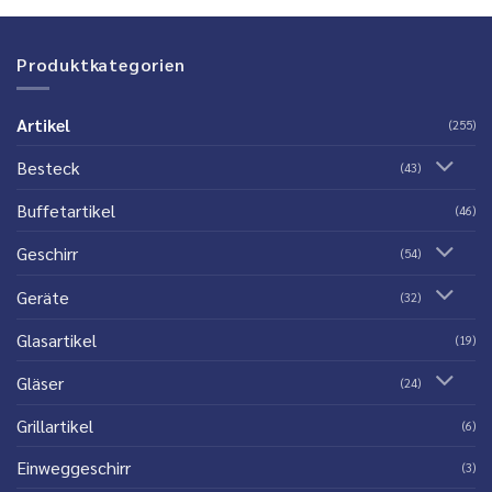
Produktkategorien
Artikel
(255)
Besteck
(43)
Buffetartikel
(46)
Geschirr
(54)
Geräte
(32)
Glasartikel
(19)
Gläser
(24)
Grillartikel
(6)
Einweggeschirr
(3)