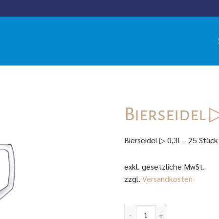
Bierseidel ▷
Bierseidel ▷ 0,3l – 25 Stück
exkl. gesetzliche MwSt.
zzgl.
Versandkosten
Bierseidel ▷ 0,3l - 1 Stück M