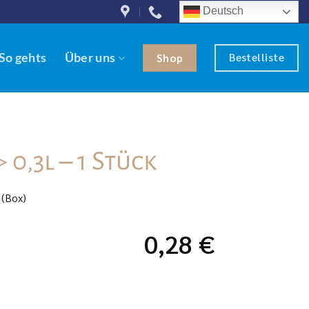
Deutsch
Bestelliste
So gehts
Über uns
Shop
 0,3l – 1 Stück
 (Box)
0,28
€
enge