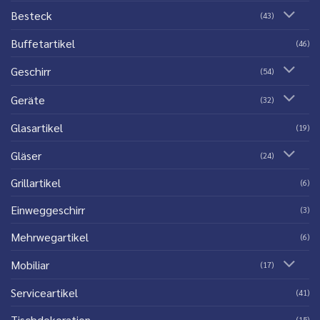
Besteck
(43)
Buffetartikel
(46)
Geschirr
(54)
Geräte
(32)
Glasartikel
(19)
Gläser
(24)
Grillartikel
(6)
Einweggeschirr
(3)
Mehrwegartikel
(6)
Mobiliar
(17)
Serviceartikel
(41)
Tischdekoration
(15)