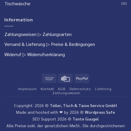
Tischwäsche
(20)
Information
Zahlungsweisen
▷ Zahlungsarten
Versand & Lieferung
▷ Preise & Bedingungen
Widerruf
▷ Widerrufserklärung
Cash
Credit
PayPal
on
Card
Impressum
Kontakt
AGB
Datenschutz
Lieferung
Pickup
Zahlungsweisen
Copyright: 2026 ©
Teller, Tisch & Tasse Service GmbH
Made and hosted with ❤ by 2026 ©
Wordpress Safe
SEO Support 2026 ©
Tante Guugel
Alle Preise exkl. der gesetzlichen MwSt.. Die durchgestrichenen