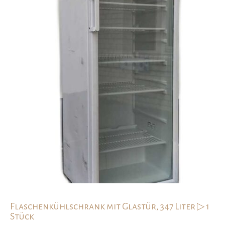
Flaschenkühlschrank mit Glastür, 347 Liter ▷ 1
Stück