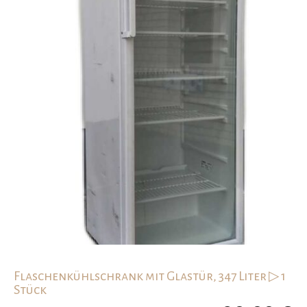
Flaschenkühlschrank mit Glastür, 347 Liter ▷ 1
Stück