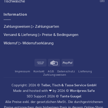
Tischwäsche
(20)
Information
Zahlungsweisen
▷ Zahlungsarten
Versand & Lieferung
▷ Preise & Bedingungen
Widerruf
▷ Widerrufserklärung
Cash
Credit
PayPal
on
Card
Impressum
Kontakt
AGB
Datenschutz
Lieferung
Pickup
Zahlungsweisen
Copyright: 2026 ©
Teller, Tisch & Tasse Service GmbH
Made and hosted with ❤ by 2026 ©
Wordpress Safe
SEO Support 2026 ©
Tante Guugel
Alle Preise exkl. der gesetzlichen MwSt.. Die durchgestrichenen
Preise entsprechen dem bisherigen Preis in diesem Online-Shop.