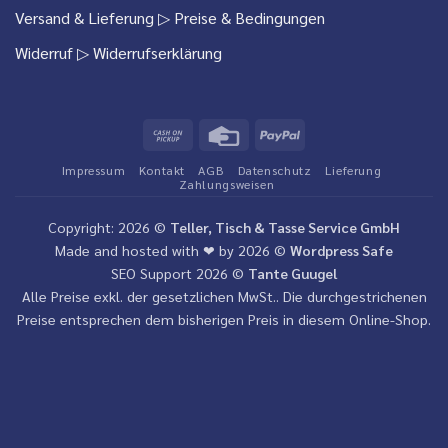
Versand & Lieferung
▷ Preise & Bedingungen
Widerruf
▷ Widerrufserklärung
Cash
Credit
PayPal
on
Card
Impressum
Kontakt
AGB
Datenschutz
Lieferung
Pickup
Zahlungsweisen
Copyright: 2026 ©
Teller, Tisch & Tasse Service GmbH
Made and hosted with ❤ by 2026 ©
Wordpress Safe
SEO Support 2026 ©
Tante Guugel
Alle Preise exkl. der gesetzlichen MwSt.. Die durchgestrichenen
Preise entsprechen dem bisherigen Preis in diesem Online-Shop.