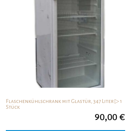
Flaschenkühlschrank mit Glastür, 347 Liter ▷ 1
Stück
90,00
€