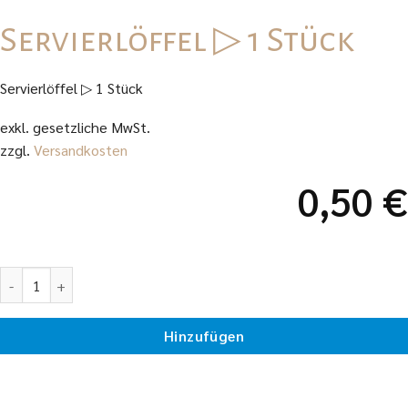
Servierlöffel ▷ 1 Stück
Servierlöffel ▷ 1 Stück
exkl. gesetzliche MwSt.
zzgl.
Versandkosten
0,50
€
Servierlöffel ▷ 1 Stück Menge
Hinzufügen