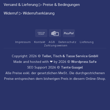
Versand & Lieferung
▷ Preise & Bedingungen
Widerruf
▷ Widerrufserklärung
Cash
Credit
PayPal
on
Card
Impressum
Kontakt
AGB
Datenschutz
Lieferung
Pickup
Zahlungsweisen
Copyright: 2026 ©
Teller, Tisch & Tasse Service GmbH
Made and hosted with ❤ by 2026 ©
Wordpress Safe
SEO Support 2026 ©
Tante Guugel
Alle Preise exkl. der gesetzlichen MwSt.. Die durchgestrichenen
Preise entsprechen dem bisherigen Preis in diesem Online-Shop.