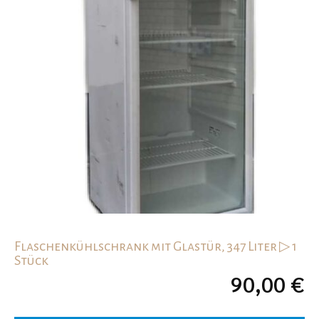
Flaschenkühlschrank mit Glastür, 347 Liter ▷ 1
Stück
90,00
€