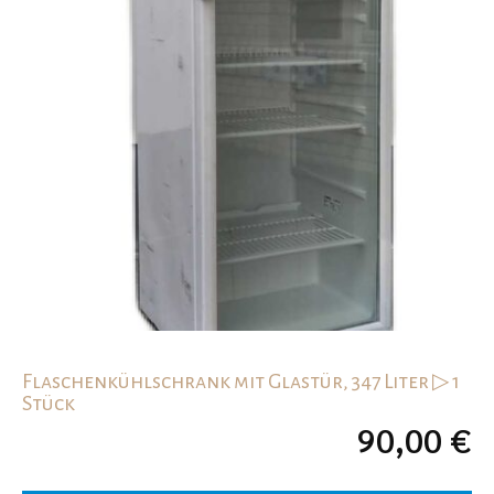
Flaschenkühlschrank mit Glastür, 347 Liter ▷ 1
Stück
90,00
€