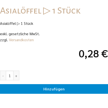
Asialöffel ▷ 1 Stück
Asialöffel ▷ 1 Stück
exkl. gesetzliche MwSt.
zzgl.
Versandkosten
0,28
€
Asialöffel ▷ 1 Stück Menge
Hinzufügen