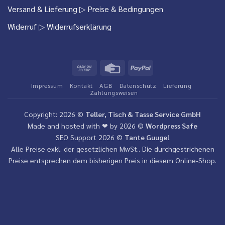
Versand & Lieferung
▷ Preise & Bedingungen
Widerruf
▷ Widerrufserklärung
Cash
Credit
PayPal
on
Card
Impressum
Kontakt
AGB
Datenschutz
Lieferung
Pickup
Zahlungsweisen
Copyright: 2026 ©
Teller, Tisch & Tasse Service GmbH
Made and hosted with ❤ by 2026 ©
Wordpress Safe
SEO Support 2026 ©
Tante Guugel
Alle Preise exkl. der gesetzlichen MwSt.. Die durchgestrichenen
Preise entsprechen dem bisherigen Preis in diesem Online-Shop.